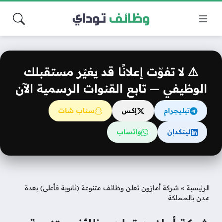
⚠️ لا تفوّت إعلانًا قد يغيّر مستقبلك
الوظيفي — تابع القنوات الرسمية الآن
تيليجرام
إكس
سناب شات
لينكدإن
واتساب
الرئيسية
»
شركة أمازون تعلن وظائف متنوعة (ثانوية فأعلى) بعدة
مدن بالمملكة