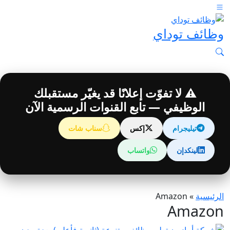
وظائف توداي
⚠️ لا تفوّت إعلانًا قد يغيّر مستقبلك
الوظيفي — تابع القنوات الرسمية الآن
تيليجرام
إكس
سناب شات
لينكدإن
واتساب
الرئيسية
»
Amazon
Amazon