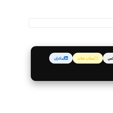
كس
سناب شات
لينكدإن