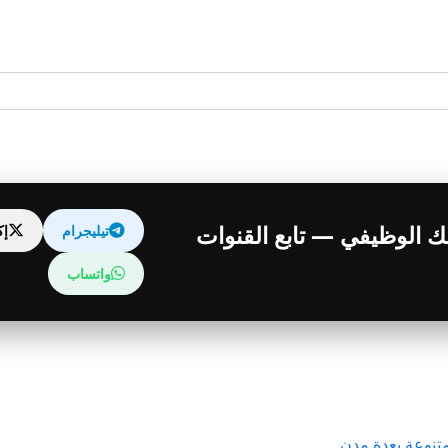
قبلك الوظيفي — تابع القنوات
تيليجرام
إ
واتساب