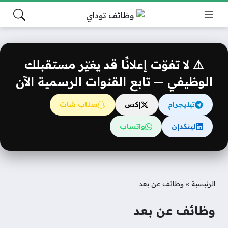
⚠️ لا تفوّت إعلانًا قد يغيّر مستقبلك
الوظيفي — تابع القنوات الرسمية الآن
تيليجرام
إكس
سناب شات
لينكدإن
واتساب
الرئيسية
»
وظائف عن بعد
وظائف عن بعد