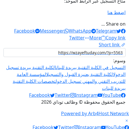
متاح التسجيل عبر الرابط الموحد:
اضغط هنا
Share on ...
Facebook
Messenger
WhatsApp
Telegram
Twitter
More
Copy link
Short link
وسوم:
التسجيل في الكلية التقنية ببريدة للبنات
الكلية التقنية ببريدة تسجيل
الدخول
الكلية التقنية بعنيزة القبول والتسجيل
المؤسسة العامة
للتدريب التقني والمهني تسجيل الدخول
تخصصات الكلية التقنية
ببريدة للبنات
Social Links
Facebook
Twitter
Instagram
YouTube
جميع الحقوق محفوظة © وظائف توداي 2026
Powered by Arb4Host Network
Social Link
Facebook
Twitter
Instagram
YouTube