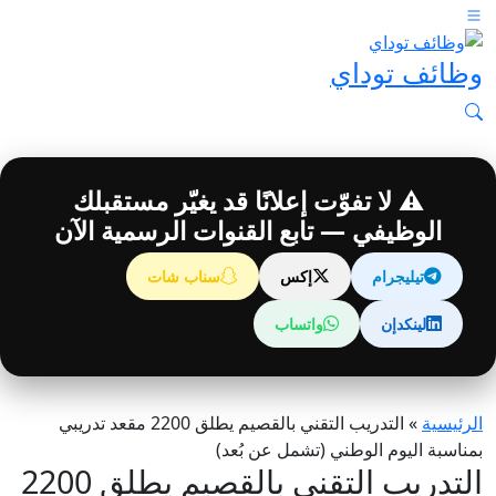
وظائف توداي
⚠️ لا تفوّت إعلانًا قد يغيّر مستقبلك
الوظيفي — تابع القنوات الرسمية الآن
تيليجرام
إكس
سناب شات
لينكدإن
واتساب
الرئيسية
»
التدريب التقني بالقصيم يطلق 2200 مقعد تدريبي
بمناسبة اليوم الوطني (تشمل عن بُعد)
التدريب التقني بالقصيم يطلق 2200