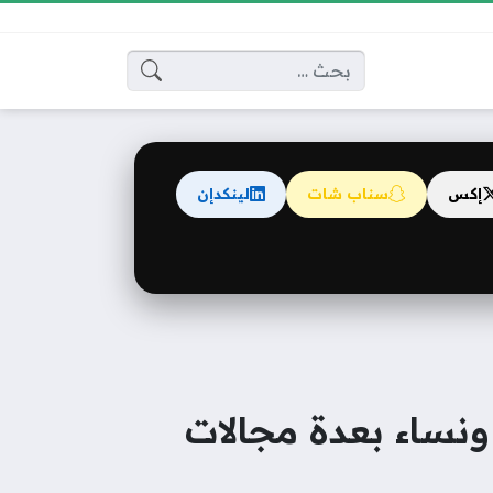
البحث عن:
إكس
سناب شات
لينكدإن
نساء بعدة مجالات