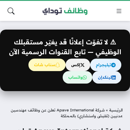
⚠️ لا تفوّت إعلانًا قد يغيّر مستقبلك
الوظيفي — تابع القنوات الرسمية الآن
تيليجرام
إكس
سناب شات
لينكدإن
واتساب
الرئيسية
»
شركة Apave International تعلن عن وظائف مهندسين
مدنيين (تفتيش واستشاري) بالمملكة