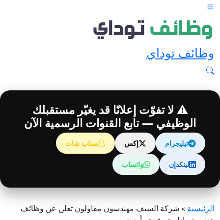
وظائف توداي
⚠️ لا تفوّت إعلانًا قد يغيّر مستقبلك
الوظيفي — تابع القنوات الرسمية الآن
تيليجرام
إكس
سناب شات
لينكدإن
واتساب
الرئيسية
»
شركة السيف مهندسون مقاولون تعلن عن وظائف