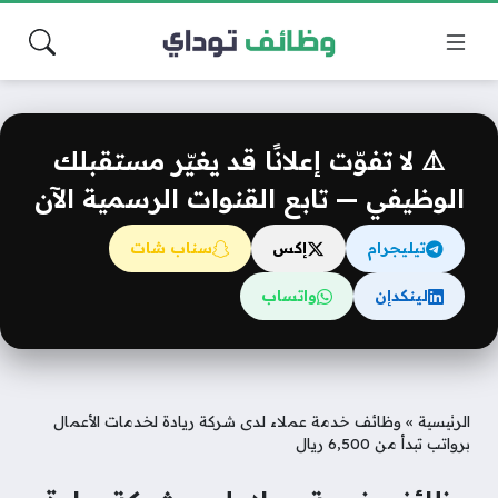
⚠️ لا تفوّت إعلانًا قد يغيّر مستقبلك
الوظيفي — تابع القنوات الرسمية الآن
تيليجرام
إكس
سناب شات
لينكدإن
واتساب
الرئيسية
»
وظائف خدمة عملاء لدى شركة ريادة لخدمات الأعمال
برواتب تبدأ من 6,500 ريال