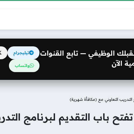
مستقبلك الوظيفي — تابع القنوات
تيليجرام
ة الآن
واتساب
التدريب التعاوني مع (مكافأة شهرية)
تح باب التقديم لبرنامج التدر