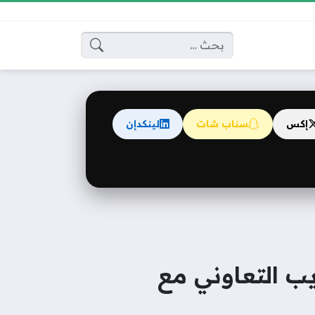
البحث عن:
إكس
سناب شات
لينكدإن
يب التعاوني مع