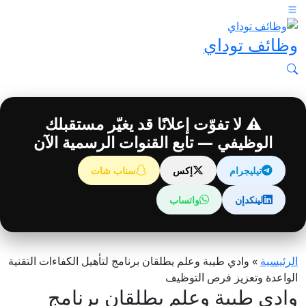
وظائف توداي
⚠️ لا تفوّت إعلانًا قد يغيّر مستقبلك
الوظيفي — تابع القنوات الرسمية الآن
تيليجرام
إكس
سناب شات
لينكدإن
واتساب
الرئيسية
»
وادي طيبة وعلم يطلقان برنامج لتأهيل الكفاءات التقنية
الواعدة وتعزيز فرص التوظيف
وادي طيبة وعلم يطلقان برنامج