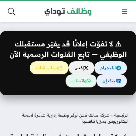
⚠️ لا تفوّت إعلانًا قد يغيّر مستقبلك
الوظيفي — تابع القنوات الرسمية الآن
تيليجرام
إكس
سناب شات
لينكدإن
واتساب
الرئيسية
»
شركة سابك تعلن توفر وظيفة إدارية شاغرة لحملة
البكالوريوس بمزايا تنافسية