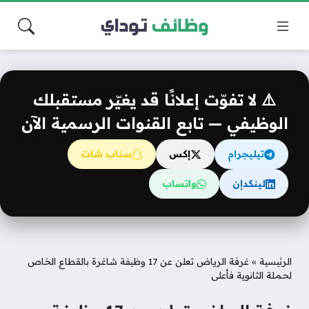
⚠️ لا تفوّت إعلانًا قد يغيّر مستقبلك
الوظيفي — تابع القنوات الرسمية الآن
تيليجرام
إكس
سناب شات
لينكدإن
واتساب
الرئيسية
»
غرفة الرياض تعلن عن 17 وظيفة شاغرة بالقطاع الخاص
لحملة الثانوية فأعلى