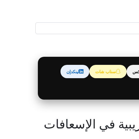
كس
سناب شات
لينكدإن
لسعودي تعلن عن 25 دورة تدريبية في الإسعافات