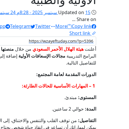
15 سبتمبر 2025 - 8:28م
Updated on
24 سبتمبر 2025 - 11:56ص
Share on ...
pp
Telegram
Twitter
More
Copy link
Short link
أعلنت
هيئة الهلال الأحمر السعودي
من خلال
منصتها ا
البرامج التدريبية
مجالات الإسعافات الأولية
إضافة إلى 
للتفاصيل التالية.
الدورات المقدمة لعامة المجتمع:
1 – المهارات الأساسية للحالات الطارئة:
المستوى:
مبتدئ.
المدة:
حوالي 2 ساعتين.
التفاصيل:
من توقف القلب والتنفس والاختناق، إلى ال
يمكن لمهاراتك أن تساعد في إنقاذ حياة شخص يحتاج 