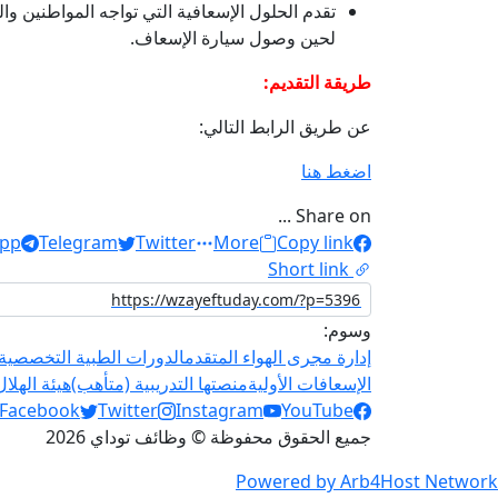
تقدم الحلول الإسعافية التي تواجه المواطنين و
لحين وصول سيارة الإسعاف.
طريقة التقديم:
عن طريق الرابط التالي:
اضغط هنا
Share on ...
pp
Telegram
Twitter
More
Copy link
Short link
وسوم:
إدارة مجرى الهواء المتقدم
الدورات الطبية التخصصية
الإسعافات الأولية
منصتها التدريبية (متأهب)
هيئة الهلا
Social Links
Facebook
Twitter
Instagram
YouTube
جميع الحقوق محفوظة © وظائف توداي 2026
Powered by Arb4Host Network