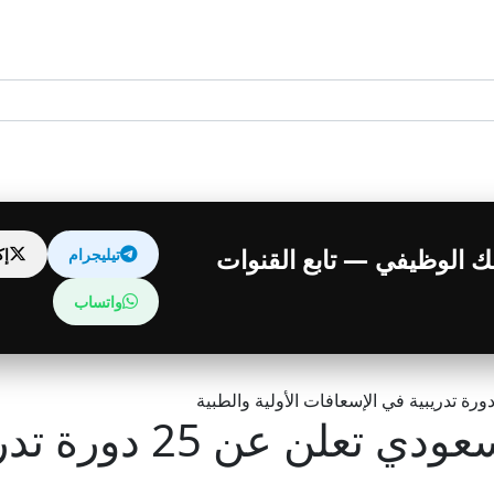
قبلك الوظيفي — تابع القنوات
تيليجرام
إ
واتساب
هيئة الهلال الأحمر ا