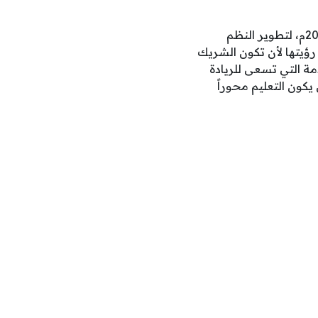
تأسست شركة التعليمية – المملوكة بالكامل لصندوق الاستثمارات العامة – في 18 مايو 2012م، لتطوير النظم
رؤيتها لأن تكون الشريك
قدمة التي تسعى للريادة
كون التعليم محوراً