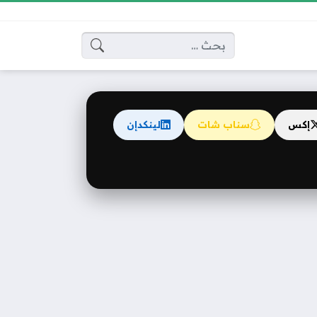
البحث عن:
إكس
سناب شات
لينكدإن