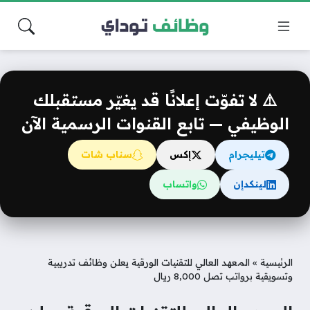
⚠️ لا تفوّت إعلانًا قد يغيّر مستقبلك
الوظيفي — تابع القنوات الرسمية الآن
تيليجرام
إكس
سناب شات
لينكدإن
واتساب
الرئيسية
»
المعهد العالي للتقنيات الورقية يعلن وظائف تدريبية
وتسويقية برواتب تصل 8,000 ريال