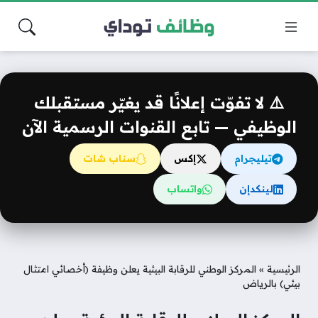
⚠️ لا تفوّت إعلانًا قد يغيّر مستقبلك
الوظيفي — تابع القنوات الرسمية الآن
تيليجرام
إكس
سناب شات
لينكدإن
واتساب
الرئيسية
»
المركز الوطني للرقابة البيئية يعلن وظيفة (أخصائي امتثال
بيئي) بالرياض