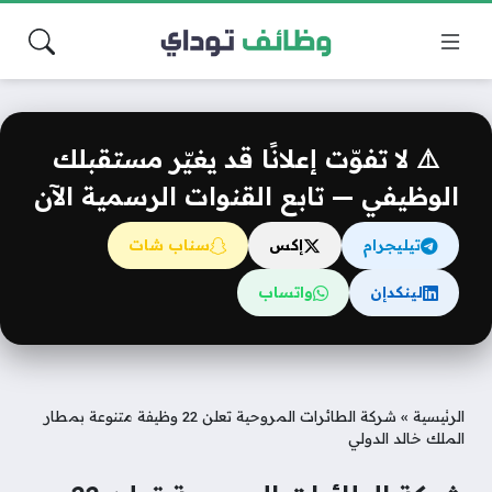
⚠️ لا تفوّت إعلانًا قد يغيّر مستقبلك
الوظيفي — تابع القنوات الرسمية الآن
تيليجرام
إكس
سناب شات
لينكدإن
واتساب
الرئيسية
»
شركة الطائرات المروحية تعلن 22 وظيفة متنوعة بمطار
الملك خالد الدولي