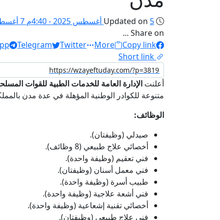
5 أغسطس 2025 - 4:40م
Updated on
7 أغسطس 2025 - 7:33م
Share on ...
pp
Telegram
Twitter
More
Copy link
Short link
أعلنت
الإدارة العامة للخدمات الطبية للقوات المسلح
متنوعة للكوادر الوطنية المؤهلة في عدة مدن بالمملكة 
الوظائف:
صيدلي (وظيفتان).
أخصائي علاج طبيعي (8 وظائف).
فني تعقيم (وظيفة واحدة).
فني معمل أسنان (وظيفتان).
طبيب أسرة (وظيفة واحدة).
فني أشعة علاجية (وظيفة واحدة).
أخصائي تقنية إشعاعية (وظيفة واحدة).
فني علاج طبيعي (وظيفتان).