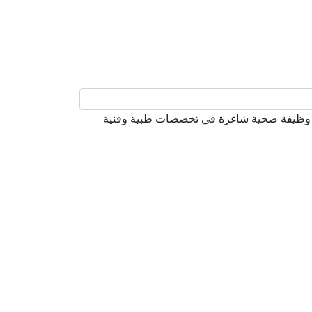
 المنصة الوطنية الموحدة للتوظيف (جدارات)، عن توفر عدد (67) وظيفة صحية شاغرة في تخصصات طبية وفنية