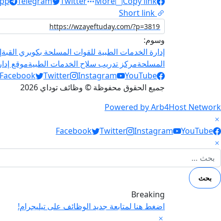
pp
Telegram
Twitter
More
Copy link
Short link
وسوم:
إدارة الخدمات الطبية للقوات المسلحة بكوبري القبة
إ
المسلحة
مركز تدريب سلاح الخدمات الطبية
موقع إدار
Social Links
Facebook
Twitter
Instagram
YouTube
جميع الحقوق محفوظة © وظائف توداي 2026
Powered by Arb4Host Network
Social Link
Facebook
Twitter
Instagram
YouTube
لبحث عن:
Breaking
اضغط هنا لمتابعة جديد الوظائف على تيليجرام!