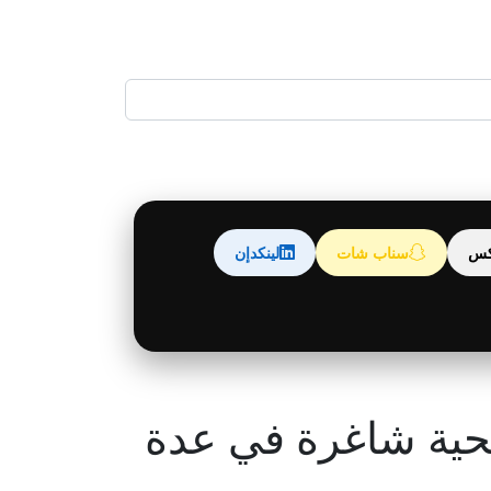
كس
سناب شات
لينكدإن
حية شاغرة في عدة