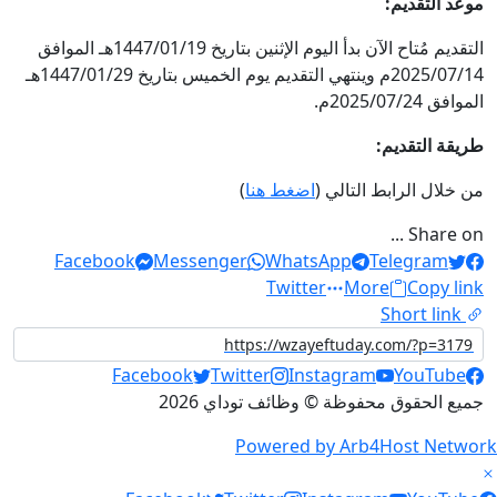
موعد التقديم:
التقديم مُتاح الآن بدأ اليوم الإثنين بتاريخ 1447/01/19هـ الموافق
2025/07/14م وينتهي التقديم يوم الخميس بتاريخ 1447/01/29هـ
الموافق 2025/07/24م.
طريقة التقديم:
من خلال الرابط التالي (
اضغط هنا
)
Share on ...
Facebook
Messenger
WhatsApp
Telegram
Twitter
More
Copy link
Short link
Social Links
Facebook
Twitter
Instagram
YouTube
جميع الحقوق محفوظة © وظائف توداي 2026
Powered by Arb4Host Network