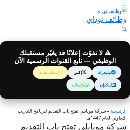
وظائف توداي
⚠️ لا تفوّت إعلانًا قد يغيّر مستقبلك
الوظيفي — تابع القنوات الرسمية الآن
تيليجرام
إكس
سناب شات
لينكدإن
واتساب
الرئيسية
»
شركة موبايلي تفتح باب التقديم لبرنامج التدريب
التعاوني لعام 1447هـ
شركة موبايلي تفتح باب التقديم