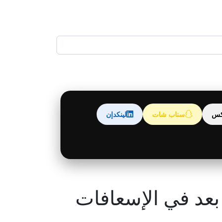
كس
سناب شات
لينكدإن
بعد في الإسعافات