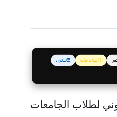
كس
سناب شات
لينكدإن
اوني لطلاب الجامعات