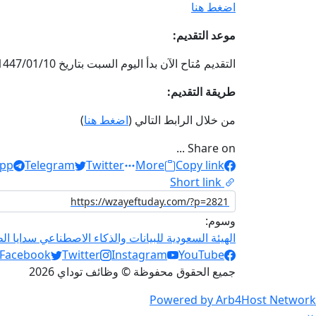
اضغط هنا
موعد التقديم:
التقديم مُتاح الآن بدأ اليوم السبت بتاريخ 1447/01/10هـ الموافق 2025/07/05م وينتهي التقديم يوم الجمعة بتاريخ 1447/01/11هـ الموافق 2025/07/11م.
طريقة التقديم:
من خلال الرابط التالي (
اضغط هنا
)
Share on ...
pp
Telegram
Twitter
More
Copy link
Short link
وسوم:
الهيئة السعودية للبيانات والذكاء الاصطناعي سدايا الط
Social Links
Facebook
Twitter
Instagram
YouTube
جميع الحقوق محفوظة © وظائف توداي 2026
Powered by Arb4Host Network