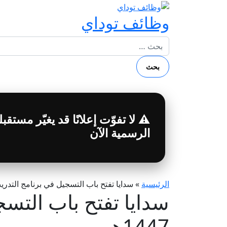
وظائف توداي
البحث عن:
⚠️ لا تفوّت إعلانًا قد يغيّر مست
الرسمية الآن
الرئيسية
»
سدايا تفتح باب التسجيل في برنامج التدريب ا
سدايا تفتح باب التسج
1447هـ