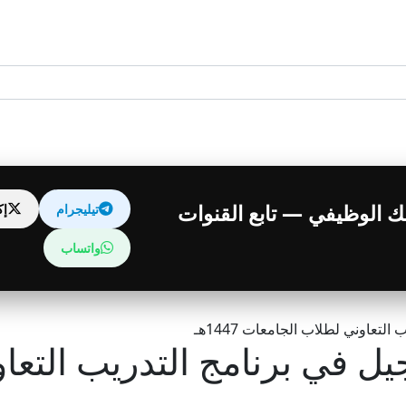
قبلك الوظيفي — تابع القنوات
تيليجرام
إ
واتساب
لتعاوني لطلاب الجامعات 1447هـ
يل في برنامج التدريب التع