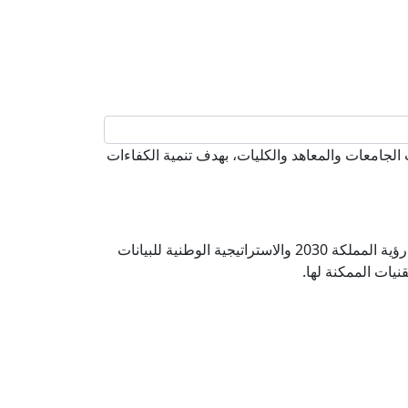
لجامعات والمعاهد والكليات، بهدف تنمية الكفاءات
تسعى الهيئة السعودية للبيانات والذكاء الاصطناعي (سدايا) من خلال برنامج التدريب التعاوني إلى المساهمة في تحقيق رؤية المملكة 2030 والاستراتيجية الوطنية للبيانات
نيات الممكنة لها.