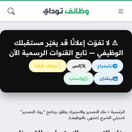
⚠️ لا تفوّت إعلانًا قد يغيّر مستقبلك
الوظيفي — تابع القنوات الرسمية الآن
تيليجرام
إكس
سناب شات
لينكدإن
واتساب
الرئيسية
»
بنك التصدير والاستيراد يطلق برنامج “رواد التصدير”
لحديثي التخرج (منتهي بالتوظيف)