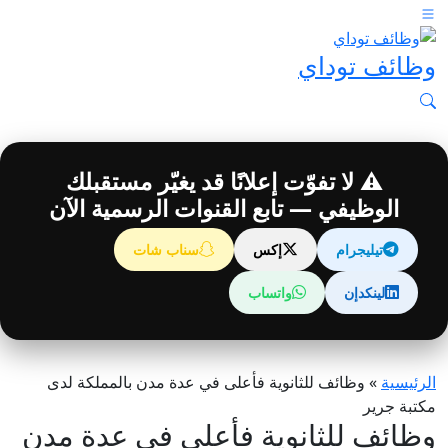
وظائف توداي
⚠️ لا تفوّت إعلانًا قد يغيّر مستقبلك
الوظيفي — تابع القنوات الرسمية الآن
تيليجرام
إكس
سناب شات
لينكدإن
واتساب
الرئيسية
»
وظائف للثانوية فأعلى في عدة مدن بالمملكة لدى
مكتبة جرير
وظائف للثانوية فأعلى في عدة مدن