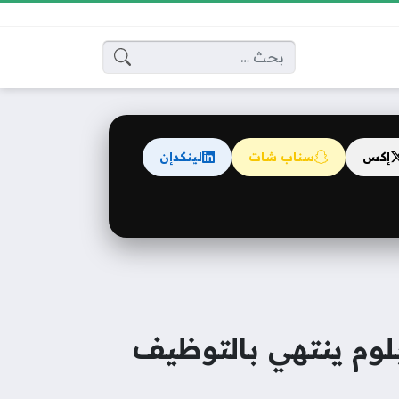
البحث عن:
إكس
سناب شات
لينكدإن
بلوم ينتهي بالتوظيف