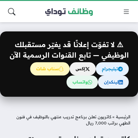
⚠️ لا تفوّت إعلانًا قد يغيّر مستقبلك
الوظيفي — تابع القنوات الرسمية الآن
تيليجرام
إكس
سناب شات
لينكدإن
واتساب
الرئيسية
»
كاتريون تعلن برنامج تدريب منتهي بالتوظيف في فنون
الطهي براتب 7,000 ريال