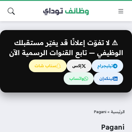
⚠️ لا تفوّت إعلانًا قد يغيّر مستقبلك
الوظيفي — تابع القنوات الرسمية الآن
تيليجرام
إكس
سناب شات
لينكدإن
واتساب
الرئيسية
»
Pagani
Pagani