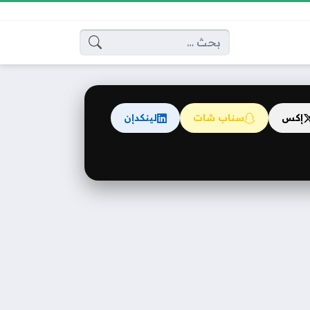
البحث عن:
إكس
سناب شات
لينكدإن