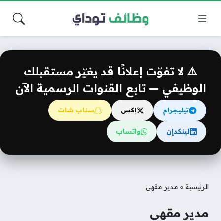
⚠️ لا تفوّت إعلانًا قد يغيّر مستقبلك
الوظيفي — تابع القنوات الرسمية الآن
تيليجرام
إكس
سناب شات
لينكدإن
واتساب
الرئيسية
»
مدير مقهى
مدير مقهى