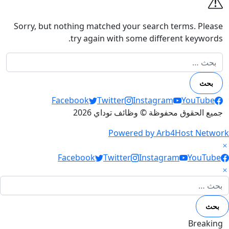
Sorry, but nothing matched your search terms. Please
try again with some different keywords.
البحث عن:
Social Links
Facebook
Twitter
Instagram
YouTube
جميع الحقوق محفوظة © وظائف توداي 2026
Powered by Arb4Host Network
Social Link
Facebook
Twitter
Instagram
YouTube
لبحث عن:
Breaking