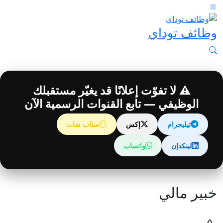
وظائف توداي
⚠️ لا تفوّت إعلانًا قد يغيّر مستقبلك
الوظيفي — تابع القنوات الرسمية الآن
تيليجرام
إكس
سناب شات
لينكدإن
واتساب
خبير مالي