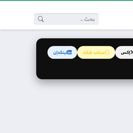
البحث عن:
إكس
سناب شات
لينكدإن