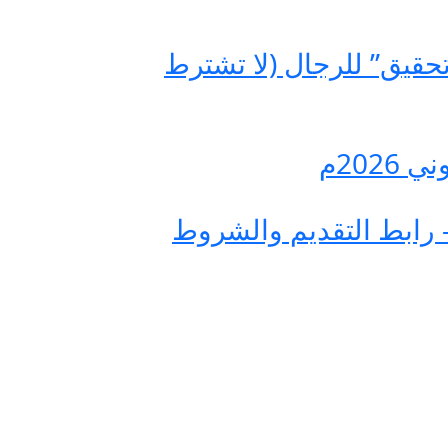
حقيق” للرجال (لا تشترط
202م