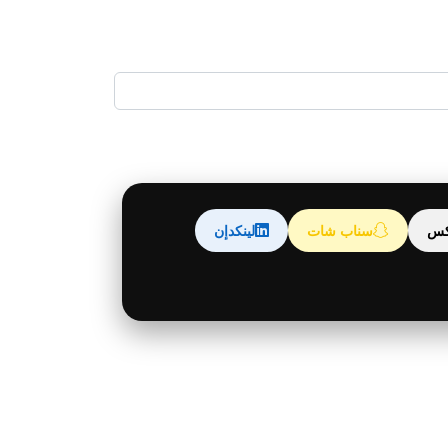
كس
سناب شات
لينكدإن