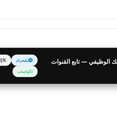
قبلك الوظيفي — تابع القنوات
تيليجرام
إ
واتساب