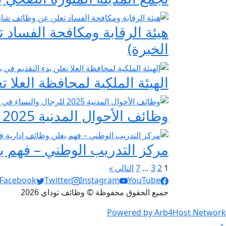
هيئة الرقابة ومكافحة الفساد
الخبرة)
الهيئة الملكية لمحافظة العلا تعل
وظائف الأحوال المدنية 2025 للرجال والنساء في عدة مدن بالمملكة – رابط التقديم والشروط
مركز التدريب الوطني – فهم يع
صفحات:
1
2
3
…
7
التالي »
Social Links
Facebook
Twitter
Instagram
YouTube
جميع الحقوق محفوظة © وظائف توداي 2026
Powered by Arb4Host Network