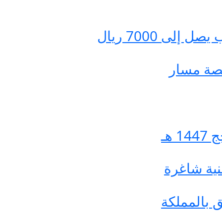
ى 7000 ريال
نصة مسار
هـ
نية شاغرة