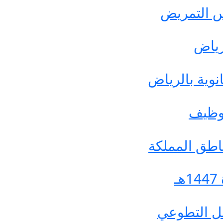
وس التمريض
رياض
وية بالرياض
توظيف
اطق المملكة
مل التطوعي