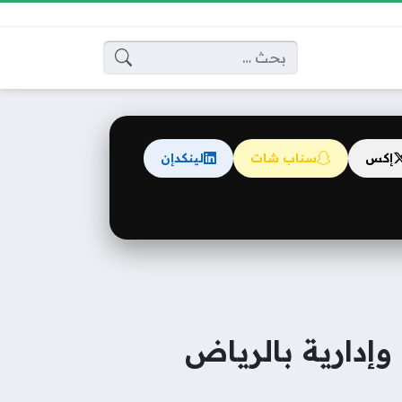
البحث عن:
إكس
سناب شات
لينكدإن