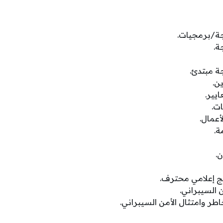
ة/برمجيات.
ة.
 مبتدئ.
ن.
يير.
ت.
أعمال.
ة.
.
 إعلامي محترف.
 السيبراني.
 وامتثال الأمن السيبراني.