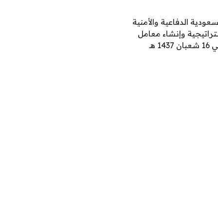
عودية الدفاعية والأمنية
ستراتيجية وإنشاء معامل
متقدمة وتطوير الابتكارات التقنية للمنتجات ذات الصلة بالدفاع والأمن تم تأسيس المركز في 16 شعبان 1437 هـ