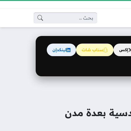
البحث عن:
إكس
سناب شات
لينكدإن
دسية بعدة مدن