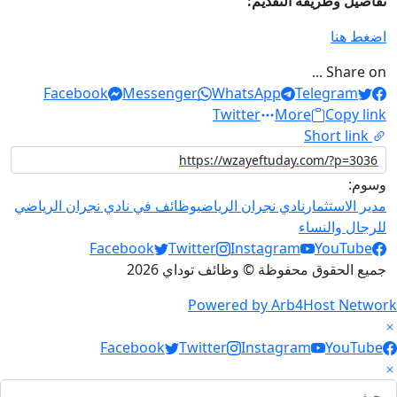
تفاصيل وطريقة التقديم:
اضغط هنا
Share on ...
Facebook
Messenger
WhatsApp
Telegram
Twitter
More
Copy link
Short link
وسوم:
مدير الاستثمار
نادي نجران الرياضي
وظائف في نادي نجران الرياضي
للرجال والنساء
Social Links
Facebook
Twitter
Instagram
YouTube
جميع الحقوق محفوظة © وظائف توداي 2026
Powered by Arb4Host Network
Social Link
Facebook
Twitter
Instagram
YouTube
لبحث عن: