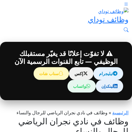
وظائف توداي
⚠️ لا تفوّت إعلانًا قد يغيّر مستقبلك
الوظيفي — تابع القنوات الرسمية الآن
تيليجرام
إكس
سناب شات
لينكدإن
واتساب
الرئيسية
»
وظائف في نادي نجران الرياضي للرجال والنساء
وظائف في نادي نجران الرياضي
للرجال والنساء