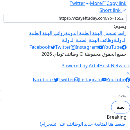
Twitter
More
Copy link
Short link
وسوم:
رابط تسجيل الهيئة الطبية الدولية
رواتب الهيئة الطبية
الدولية
وظائف الهيئة الطبية الدولية
Social Links
Facebook
Twitter
Instagram
YouTube
جميع الحقوق محفوظة © وظائف توداي 2026
Powered by Arb4Host Network
Social Link
Facebook
Twitter
Instagram
YouTube
لبحث عن:
Breaking
اضغط هنا لمتابعة جديد الوظائف على تيليجرام!