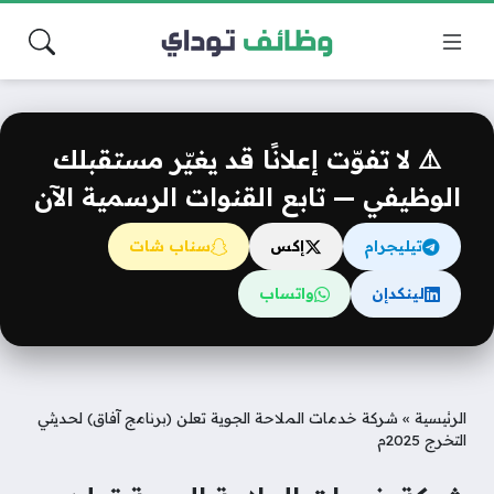
⚠️ لا تفوّت إعلانًا قد يغيّر مستقبلك
الوظيفي — تابع القنوات الرسمية الآن
تيليجرام
إكس
سناب شات
لينكدإن
واتساب
الرئيسية
»
شركة خدمات الملاحة الجوية تعلن (برنامج آفاق) لحديثي
التخرج 2025م