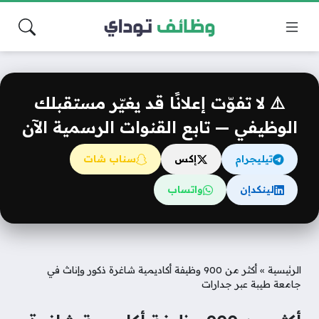
⚠️ لا تفوّت إعلانًا قد يغيّر مستقبلك
الوظيفي — تابع القنوات الرسمية الآن
تيليجرام
إكس
سناب شات
لينكدإن
واتساب
الرئيسية
»
أكثر من 900 وظيفة أكاديمية شاغرة ذكور وإناث في
جامعة طيبة عبر جدارات