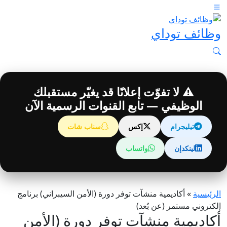
وظائف توداي
⚠️ لا تفوّت إعلانًا قد يغيّر مستقبلك
الوظيفي — تابع القنوات الرسمية الآن
تيليجرام
إكس
سناب شات
لينكدإن
واتساب
الرئيسية
»
أكاديمية منشآت توفر دورة (الأمن السيبراني) برنامج
إلكتروني مستمر (عن بُعد)
أكاديمية منشآت توفر دورة (الأمن